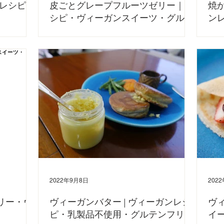
レシピ
皮ごとグレープフルーツゼリー｜レ
焼か
シピ・ヴィーガンスイーツ・グルテ
ン
ンフリー
ミ
りがとうございま
にお作りいただ
今日はおうちで作るグレープフルーツゼリーのレシピをご紹介し
今日は
が執筆いたしまし
ます😊 お子様のおやつや、お客様をお家にお招きするときなど
します
が教えるヴィーガ
にも出せるスイーツだと思います。 ぜひ作ってみてください。
ルテンフ
AIN SOPH.公式YouTubeでもレシピ動画をアップしていますの
ピをご
で、こちらも併せてご覧くだ...
（種なし
2022年9月8日
202
フリー・ヴ
ヴィーガンバター | ヴィーガンレシ
ヴィ
ピ・乳製品不使用・グルテンフリー
イ