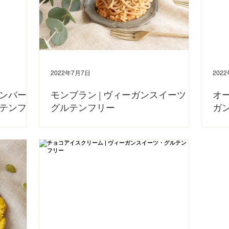
2022年7月7日
202
ンバー｜
モンブラン | ヴィーガンスイーツ・
オー
テンフリ
グルテンフリー
ガ
今回は、おうちで簡単にできるモンブランの作り方をご紹介しま
今回は
す😊🌰 YouTubeでも詳しい作り方をご紹介しています。 ぜひ併
ます。
取。 今回はオ
せてご覧ください。 〈材料〉 ・市販の有機甘栗 150g ・アーモ
簡単に
ードミールを使っ
ンドミルク 50〜80g ・てんさいとう 大さじ1 ・お好きなヴィー
い。 
テインバーのレシ
ガンクッキー...
てご覧
れている方や、
.