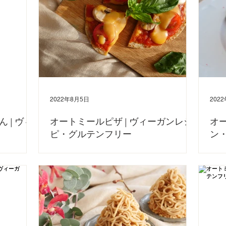
2022年8月5日
202
 | ヴィ
オートミールピザ | ヴィーガンレシ
オー
ピ・グルテンフリー
ン
ー
んは、暑い日の
今日は、オートミールで作るヴィーガンピザのレシピです！ フ
ゆ」も、おうち
ライパンで作れるとっても簡単なピザです。 ぜひホームパーテ
今日は
ーガンめんつゆ
ィーなどでも作ってみてください。 おやつ代わりにもいいです
す！ 
Tubeでも動画
ね。 小麦粉不使用、オートミールを使っているので、軽いです♪
乳製品
ダイエットレシピにもなりますね。...
れるの
ール 1