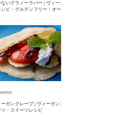
ないグラノーラバー | ヴィーガ
レシピ・グルテンフリー・オート
ール
、焼かないオートミールグラノーラバーのレシピをご紹介
。 混ぜて冷やし固めるだけなので、簡単にできます。 グ
リー🌱ヴィーガン AIN SOPH. YouTubeでも動画でレシ
紹介しているので、併せてご覧下さい。 〈材料〉 デーツ
） 130g...
2年9月5日
ーガンクレープ | ヴィーガンス
ーツ・スイーツレシピ