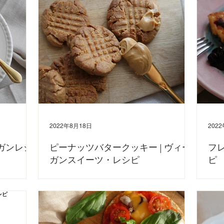
ーツ 150g カ
🍞 アインソフ公式YouTubeでも、レシピ動画を公開しています
つにぜ
のでぜひ併せてご覧ください。...
ですね。
ココナ
2022年8月18日
202
ーガンレシ
ピーナッツバタークッキー | ヴィー
フレ
ガンスイーツ・レシピ
ピ
す。 無添加の
ボウル一つでできるヴィーガンのピーナッツバタークッキー🍪
今回は
気になる方は、
ボウルで混ぜて成形するだけなので、お子様と一緒に作ってみて
不使用
バターを作ってみ
もいいですね。 小麦粉不使用のグルテンフリーのレシピです！
を使っ
に塗ってお楽し
YouTubeで詳しいレシピ動画をアップしていますので、ぜひ併せ
You
てご覧ください。 〈材料〉...
〈材料〉