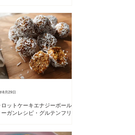
で簡単に作れるヴィーガンクレープのレシピです。 卵・
不使用！ YouTubeでもレシピ動画をアップしていますの
せてご覧ください。 〈材料〉 小麦粉 50g 豆乳 150g
植物性ミルク) アガベまたはメープルシロップ 20g 塩 ひ
...
2年8月29日
ャロットケーキエナジーボール |
ィーガンレシピ・グルテンフリ
・オートミール
、オートミールを使ったエナジーボールのレシピをご紹介
！ ドライフルーツやナッツも入って栄養たっぷり！ おや