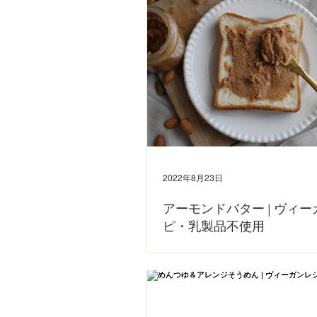
さい。 〈材料〉 ◎ブラウニー くるみ 200g デ
カオパウダー...
2022年8月23日
アーモンドバター | ヴィ
ピ・乳製品不使用
今回は、アーモンドバターの作り方をご紹介しま
アーモンドバター。 市販のもので添加物などが
ぜひ手作りでアーモンドの香りがふんわり香る
られてはいかがですか。 トーストやパンケーキ
みください👩‍🍳...