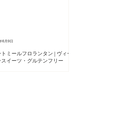
2年6月9日
トミールフロランタン | ヴィー
ンスイーツ・グルテンフリー
、オートミールを使ったフロランタンの作り方をご紹介し
 歯ごたえのあるおやつを食べたいときにぴったりです😋
手に入る材料で作れます。ぜひおうちで作ってみてくださ
YouTubeでも詳しい作り方をご紹介しています。 ぜひ併せ
ください。 〈材料〉...