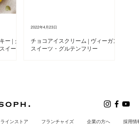
2022年4月23日
ー | グ
チョコアイスクリーム | ヴィーガン
スイーツ
スイーツ・グルテンフリー
ーをご紹介しま
今回は、ココナッツミルクで作る簡単ヴィーガンチョコアイスク
作ってみてくだ
リームのレシピをご紹介します。 暖かくなってくると、アイス
🎵 詳しい作り
を食べたくなりますよね😋 シンプルな材料で、簡単に作れるの
 ・かぼちゃ
で、ぜひおうち時間に作ってみてください♪ YouTubeで詳しい作
り方をご紹介しています！...
ンラインストア
フランチャイズ
企業の方へ
採用情