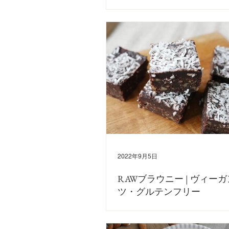
今日は、グルテンフリーのバナナケーキのヴィ
紹介！ 卵・乳製品不使用です🌱 YouTubeで
ップしているので、こちらも併せてご覧いただ
かと思います😊 〈材料〉 バナナ ２本 米粉 
ドプードル １５０ｇ...
2022年9月5日
RAWブラウニー | ヴィー
ツ・グルテンフリー
今日は、オーブン不使用！グルテンフリー！簡単
ーのヴィーガンレシピをご紹介します。 AIN SOPH
でもレシピ動画をアップしておりますので、ぜ