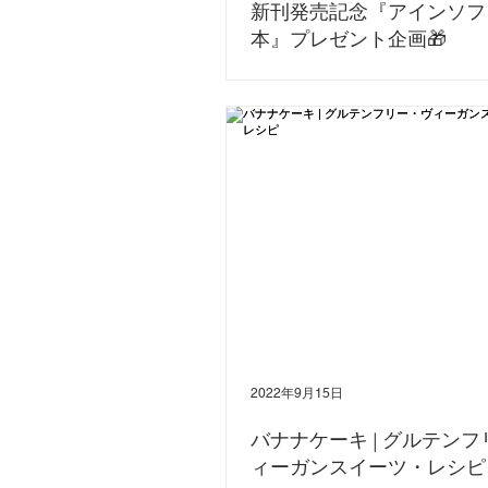
新刊発売記念『アインソフ
本』プレゼント企画🎁
日頃よりアインソフをご愛顧いただきましてあ
す。 この度、お家でヴィーガンスイーツを簡単
けるレシピ本を、アインソフオーナー白井由紀
た。 『卵も乳製品も使わない!「アインソフ」
ンスイーツ』...
2022年9月15日
バナナケーキ | グルテン
ィーガンスイーツ・レシピ