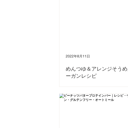
2022年8月11日
めんつゆ＆アレンジそうめん
ーガンレシピ
夏といえば、そうめん。 喉越し滑らかなそうめ
お助け食材になりますね。 そうめんの「めんつ
で作ればヴィーガン仕様に😊 今日は、そのヴィ
を使ったアレンジそうめんもご紹介します。 You
で詳しくご紹介していますので、ぜひ...