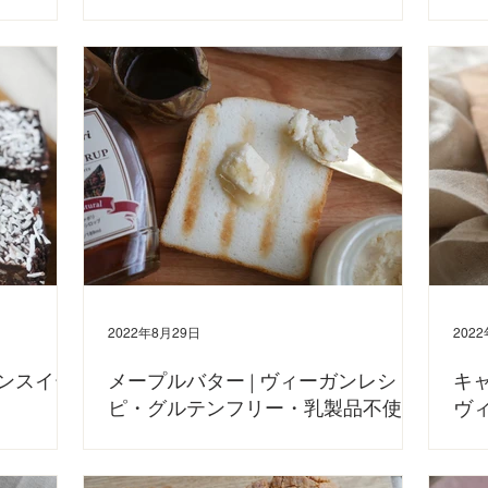
ーガンレシピをご
今日は、ヴィーガンバターのレシピをご紹介します！ 乳製品不
おうち
も、レシピ動画をア
使用のバター！混ぜるだけの簡単レシピです。 トーストやパン
乳製品
くとわかりやすい
ケーキ、お料理やお菓子作りに使えます。 ぜひおうちで作って
で、ぜひ併
１５０ｇ アーモン
みてください🧈👨‍🍳 YouTubeで、詳しい作り方を動画で紹介し
(他の
ていますのでこちらも併せてご...
とつまみ
2022年8月29日
202
ガンスイー
メープルバター | ヴィーガンレシ
キ
ピ・グルテンフリー・乳製品不使用
ヴ
ー
RAWブラウニ
今日は、ヴィーガンメープルバターのレシピをご紹介します！
. のYouTube
乳製品フリーのバターです。 甘さと硬さはお好みで調整してみ
今日は
ひ併せてご覧くだ
てください😊 トーストやパンケーキに塗ってお楽しみください
します