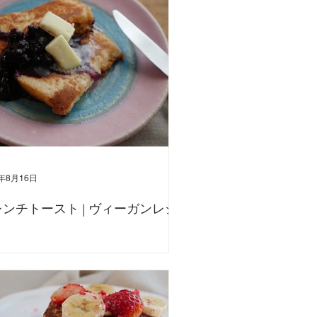
ひ作ってみてください。包んで出先に持っていくのもいい
 〈材料〉 オートミール 50g 人参 100g デーツ 150g
ッツファイン...
2年8月16日
ンチトースト | ヴィーガンレシ
ヴィーガンのフレンチトーストレシピです！ 卵・乳製品
。 朝食にも、おやつにも♪ アインソフのヴィーガンバター
てぜひおうちで作ってみてください😊 詳しい作り方は、
Tubeで説明しておりますので、併せてご覧くださいませ。
...