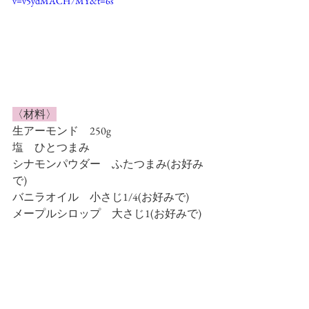
v=v5ydMACH7MY&t=6s
〈材料〉
生アーモンド　250g
塩　ひとつまみ
シナモンパウダー　ふたつまみ(お好み
で)
バニラオイル　小さじ1/4(お好みで)
メープルシロップ　大さじ1(お好みで)