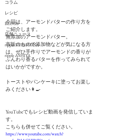
コラム
レシピ
今回は、アーモンドバターの作り方を
BLOGS
ご紹介します。
店舗ニュース
無添加のアーモンドバター。
市販のもので添加物などが気になる方
ripple TATESHINA
は、ぜひ手作りでアーモンドの香りが
ripple ASHIYA
ふんわり香るバターを作ってみられて
はいかがですか。
トーストやパンケーキに塗ってお楽し
みください👩‍🍳
YouTubeでもレシピ動画を発信していま
す。
こちらも併せてご覧ください。
https://www.youtube.com/watch?