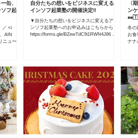
キー缶、誕
自分たちの想いをビジネスに変えるア
〈期
ンソフ起業
インソフ起業塾の開催決定‼️
ンケ
🥜🇹
▼自分たちの想いをビジネスに変えるアイ
ンソフ起業塾へのお申込みはこちらから
 <i
冬の
https://forms.gle/BZewTdC9i1RWN4J86 ￣
、AIN
お食
￣￣￣￣￣￣￣￣￣￣￣￣￣￣￣￣ 「やり
でリニューア
ナナ
たいことはある。でも、どうビジネスにす
ーフリー*
パン
ればいいのか分からない」 「想いはあるの
ぎゅっと詰
《丸
に、収益につながらない」 そんな方のため
ヴィーガンア
座店
の、実践型のアインソフ起業塾です✨ 創業
、新宿店、池
🗓
17年、独自の世界観で選ばれ続けてきたブ
️ 2026年
冬の
ランドの経営者が、想いをビジネスへと変
🛒
合わ
える具体的な方法をお伝えします！ これは
plant-
げま
単なるノウハウではなく、想いと収益を両
キーを丁寧に詰
けだ
立させ、長く愛されるブランドをつくるた
のクッキー
キャ
めの実践プログラムです！ 【この起業塾で
やさしいお
がり
得られること】 ・想いを「売れる形」に変
っとしたお
ース
換する方法 ・共感され、選ばれるブランド
なシーンに合
ンフ
の作り方 ・利益を残しながら理想を守る数
き出物や企
ーと
字設計 ・無理なく続けられるビジネス構造
っておりま
ご提