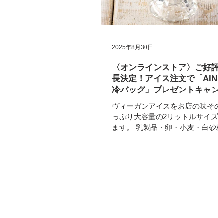
ル営業いたします！🎉 ……… 
@ainsoph.soar 年内最終：12/30(火)ランチ
まで 休業：12/31(水)〜1/3(土)
1/4(日)〜スタート ……… 📍京都店
2025年8月30日
ainsoph.journey.kyoto 年内最終：
ラン
〈オンラインストア〉ご好
長決定！アイス注文で「AIN 
冷バッグ」プレゼントキャ
ヴィーガンアイスをお店の味そ
っぷり大容量の2リットルサイ
ます。 乳製品・卵・小麦・白砂
剤・消泡剤 不使用。 ヴィーガ
イス好きの方も、みんなが笑顔
イスです！ 夏の暑さも、あっと
Relax timeに。 ／...