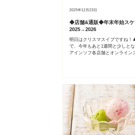
す。 *特定原材料「乳・卵・小
2025年12月23日
落花生・えび・かに・くるみ」
ない専用の工場でお作りしていま
◆店舗&通販◆年末年始スケ
分のサービスには自信がある。
2025→2026
か選ばれない。」 そのモヤモヤ
明日はクリスマスイブですね！
で、今年もあと1週間と少しと
アインソフ各店舗とオンライン
年末年始の営業日をお知らせしま
は例年よりも営業日が増え、お
様にお会いできることをスタッ
みにしています🎍🙌 年末年始
なひとときに、アインソフの菜
がりませんか？ 今月も年末年始
ご来店を心よりお待ちしておりま
=======================
@ainsoph.ginza 年内最終：12/
まで 休業：12/31(水)、1/1(木)
1/2(金)〜スタート ……… 📍新
@ainsoph.journey 年末年始