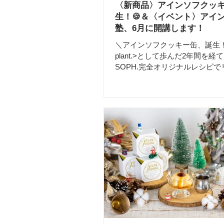
〈新商品〉アインソフクッ
生！🍪＆〈イベント〉アイ
塾、6月に開講します！
＼アインソフクッキー缶、誕生！／
plant.>として歩んだ2年間を経て
SOPH.完全オリジナルレシピ
ル！ グルテンフリー＆アレルギ
はそのままに、私たちらしさを
め込みました。 《AIN SOPH.
ソートクッキー缶》 📍 銀座店
袋店、京都店、オンラインストア 🗓
4月24日(金)〜順次販売スタート 
https://shop.ain-soph.jp/products/i
cookie-tin 7種類の玄米クッ
め合わせた、100％植物性素材
缶。 季節のギフトに、植物性の
菓子を選んでみませんか？ ちょ
祝いや、日頃のお礼に。 ​様々
うクッキー缶です。 結婚式の引
業の記念品など、大量注文も承