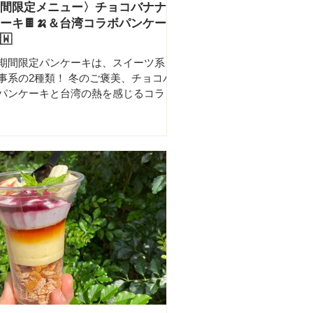
間限定メニュー〉チョコバナナパ
ーキ🍫🍌＆台湾コラボパンケーキ
🇼
期間限定パンケーキは、スイーツ系と
事系の2種類！ 冬のご褒美、チョコバ
パンケーキと台湾の熱を感じるコラボ
ケーキ、どちらもお楽しみください😋
ごとバナナのチョコパンケーキ》 📍 銀
、新宿店、池袋店、京都店 にてご提供
️〜2月末以降を目処に、なくなり次第終了
定番チョコ×ベリーに、丸ごとバナナを
せて、間違いなく美味しい一皿に仕上
した。 ほかほかのパンケーキに少し溶
したチョコアイスと、ベリーソース、
ラメリゼしたバナナと一緒にお召し上
ください。 自分でかける追いチョコソ
で自分好みに😋🍫 ヴィーガン&グルテ
リー&五葷抜き（全素）🌱 《3種のベリ
チョコのパンケーキ》 📍 蓼科店 にて
供 🗓️〜2月末以降、なくなり次第終了