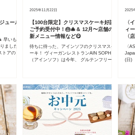
・応援され続ける顧客との関係構築 【カリ
麦・そば・
パン
2025年11月22日
2025
キュラム内容】 ① 想いをビジネスの軸にす
を持ち込ま
食べ
る ② 選ばれるブランドをつくる ③ 利益を
す。 「自
ーを
ジュール
【100台限定】クリスマスケーキ好評
〈イ
残すための数字設計 ④ 続けられる仕組みを
でも、なぜ
絶品
ご予約受付中！🎂🎄＆ 12月〜店舗の
ィー
つくる ⑤ 応援される関係性を築く 【開催
、ずっと
した
新メニュー情報など😋
〈店
日程
ださ
 早いもの
🍁🍠
抜き
なりました。
待ちに待った、アインソフのクリスマスケ
〈AS
ストアの、
ーキ！ ヴィーガンレストランAIN SOPH.
Jap
す📢 今年
（アインソフ）は今年、 グルテンフリー＆
(日)
正月もお客
ヴィーガン のケーキで皆さまのクリスマス
所：
フ一同楽し
をお祝いしたいと思います。 アインソフの
🇹
の特別に吉祥
パティシエが材料選びから心を込めて、一
ジア
食を召し上
つ一つ丁寧に手作りします。 合計100台限
る、
も、皆様の
定 、オンライン事前予約受付中！ なくなり
出店
す🤗
次第終了ですので、お早めのご予約がおす
ーメ
= 📍銀座店
すめです。 〈ラインナップ〉 🎂 苺のクリ
ェ、
30(火)ランチ
スマスショートケーキ4号(直径12cm) 2〜
会な
 年始：
4人分 🎂 苺のクリスマスショートケーキ5号
は、
宿店
(直径15cm) 4〜6人分 今年はレストラン
ンパ
は休業なし、フ
店舗での受け渡しではなく、 『アインソフ
1個