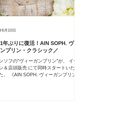
たくさんのフルーツを盛り付けまし
 ヴィーガン🌱グルテンフリー プリンパ
以外にもクッキー缶やレシピ本、グロ
ー商品を販売予定です！ タイミングが
年6月10日
ればレシピ本にオーナーのサインも入
れるかも？ 【販売予定商品】
1年ぶりに復活！AIN SOPH. ヴィ
=========== ・イチオシメニュー フ
ンプリン・クラシック／
ツプリンパフェ🍮 ・物販 ヴィーガン玄
ッキー
ンソフの”ヴィーガンプリン”が、 イー
ン＆店頭販売 にて同時スタートいたし
た。 《AIN SOPH. ヴィーガンプリン・
シック》 2016年11月13日。 銀座店リ
ーアルオープンを記念して発売された
、このアインソフ銀座のクラシックプ
のはじまり。...