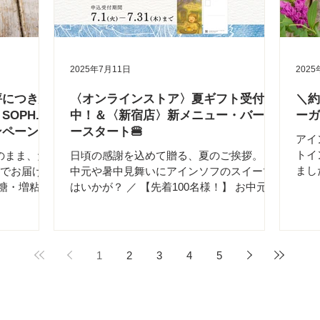
池袋店
アトリエ』 にて パティシエたちが心を込め
と、
てお作りしたケーキを直接お渡しいたしま
た。
 年始：
す。 山手線・南北線 「駒込駅」から徒歩2
フェ
 @
分 です。 〈期間限定メニュー〉 みんな大
サリ
2025年7月11日
2025
12/31(水)
好き 「さつまいもモンブランパンケーキ」
良け
は、まだまだ好評販売中です！ヴィーガン
れら
評につき延
〈オンラインストア〉夏ギフト受付
＼約
＆グルテンフリー。 📍銀座店、新宿店、池
===
SOPH.保
中！＆〈新宿店〉新メニュー・バーガ
ーガ
袋店、京都店、蓼科店 🗓️〜12月中旬終了予
ルー
ンペーン
ースタート🍔
定。なくなり次第、店舗ごとに終了となり
米ク
アイ
トイ
のまま、た
日頃の感謝を込めて贈る、夏のご挨拶。 お
まし
ズでお届けし
中元や暑中見舞いにアインソフのスイーツ
クラ
糖・増粘
はいかが？ ／ 【先着100名様！】 お中元ギ
ニュ
ンの方も、ア
フトに「オリジナルポストカード」をお付
のが
になれるア
けします✉️🎁 ＼ アインソフオンラインス
リン
いう間に
トアで お中元としてご注文いただいた商品
に、...
1
2
3
4
5