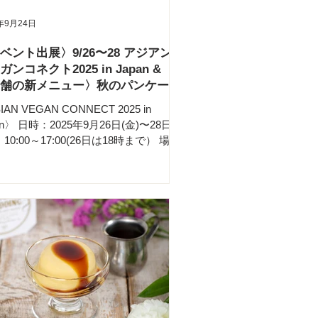
ケーキ1枚で、お食事の後でもペロリと
年9月24日
れます😋 苺・クランベリー・ラズベリ
コトコト煮込んだ3種のベリーソースは
ベント出展〉9/26〜28 アジアンヴ
。 ほかほかのパンケーキに少し溶けだ
ガンコネクト2025 in Japan &
チョコアイスと一緒にお召し上がりく
舗の新メニュー〉秋のパンケーキ
い。 ヴィーガン&グルテンフリー&五葷
（全素）🌱
IAN VEGAN CONNECT 2025 in
an〉 日時：2025年9月26日(金)〜28日
 10:00～17:00(26日は18時まで） 場
東京ビッグサイト 西棟1-2ホール 台湾
、韓国🇰🇷、中国🇨🇳、日本🇯🇵… ア
の美味しいヴィーガングルメが集結す
夢のようなイベントに、アインソフも
させていただきます！ ヴィーガンのラ
ン、焼き鳥、カツサンド、〆にパフ
、、🤤 トークイベント、交流会、試食
どイベントも盛りだくさん！ イチオシ
イベント3日間限定の 『フルーツプリ
フェ』 ！ #アインソフのプリン が丸々
入って、りんご、バナナ、ブルーベリー