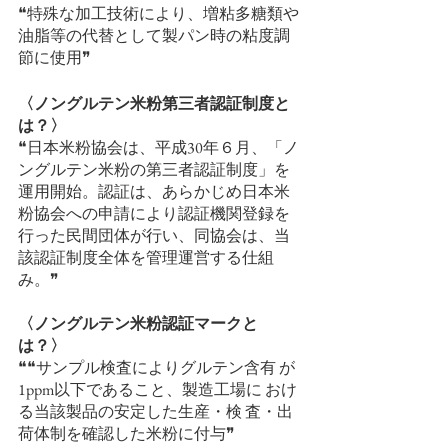
❝特殊な加工技術により、増粘多糖類や
油脂等の代替として製パン時の粘度調
節に使用❞
〈ノングルテン米粉第三者認証制度と
は？〉
❝日本米粉協会は、平成30年６月、「ノ
ングルテン米粉の第三者認証制度」を
運用開始。認証は、あらかじめ日本米
粉協会への申請により認証機関登録を
行った民間団体が行い、同協会は、当
該認証制度全体を管理運営する仕組
み。❞
〈ノングルテン米粉認証マークと
は？〉
❝❝サンプル検査によりグルテン含有 が
1ppm以下であること、製造工場に おけ
る当該製品の安定した生産・検 査・出
荷体制を確認した米粉に付与❞