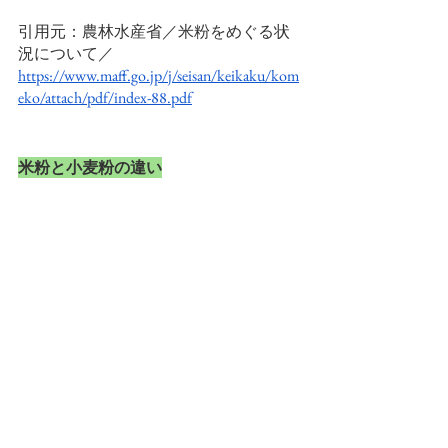
引用元：農林水産省／米粉をめぐる状
況について／
https://www.maff.go.jp/j/seisan/keikaku/kom
eko/attach/pdf/index-88.pdf
米粉と小麦粉の違い