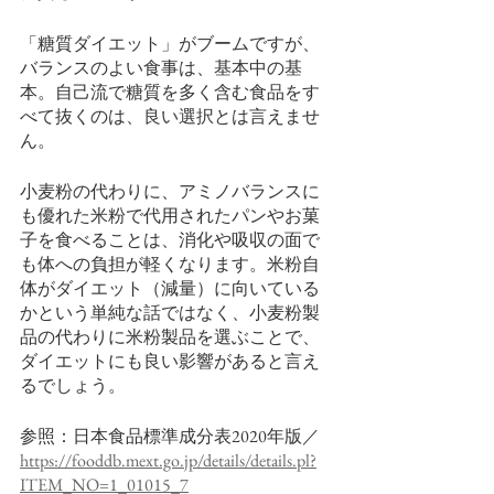
「糖質ダイエット」がブームですが、
バランスのよい食事は、基本中の基
本。自己流で糖質を多く含む食品をす
べて抜くのは、良い選択とは言えませ
ん。
小麦粉の代わりに、アミノバランスに
も優れた米粉で代用されたパンやお菓
子を食べることは、消化や吸収の面で
も体への負担が軽くなります。米粉自
体がダイエット（減量）に向いている
かという単純な話ではなく、小麦粉製
品の代わりに米粉製品を選ぶことで、
ダイエットにも良い影響があると言え
るでしょう。
参照：日本食品標準成分表2020年版／
https://fooddb.mext.go.jp/details/details.pl?
ITEM_NO=1_01015_7