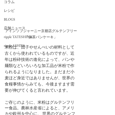
コラム
レシピ
BLOGS
店舗ニュース
アインソフジャーニー京都店グルテンフリー
ripple TATESHINA
「抹茶パンケーキ」
ripple ASHIYA
米粉は、団子やせんべいの材料として
古くから使われているものですが、近
年は粉砕技術の進化によって、パンや
麺類などいろいろな加工品が米粉で作
られるようになりました。まだまだ小
麦ほど身近ではありませんが、世界の
食糧事情からみても、今後ますます需
要が伸びてくると言われています。
ご存じのように、米粉はグルテンフリ
ー食品。農林水産省によると、アメリ
カや欧州を中心に、 世界のグルテンフ