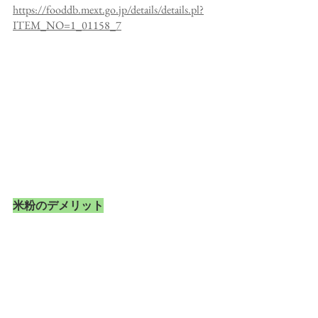
https://fooddb.mext.go.jp/details/details.pl?
ITEM_NO=1_01158_7
米粉のデメリット