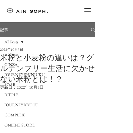
記事
All Posts
2022年10月3日
All Posts
米粉と小麦粉の違いは？グ
GINZA
ルテンフリー生活に欠かせ
JOURNEY SHINJUKU
ない米粉とは！？
SOAR
更新日：
2022年10月4日
RIPPLE
JOURNEY KYOTO
COMPLEX
ONLINE STORE