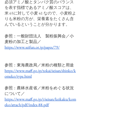
必須アミノ酸とタンパク質のバランス
を表す指標であるアミノ酸スコアは、
米 65に対して小麦 41 なので、小麦粉よ
りも米粉の方が、栄養素をたくさん含
んでいるということが分かります。
参照：一般財団法人　製粉振興会／小
麦粉の加工と製品／　
https://www.seifun.or.jp/pages/79/
参照：東海農政局／米粉の種類と用途
https://www.maff.go.jp/tokai/seisan/shinko/k
omeko/type.html
参照：農林水産省／米粉をめぐる状況
について／
https://www.maff.go.jp/j/seisan/keikaku/kom
eko/attach/pdf/index-88.pdf