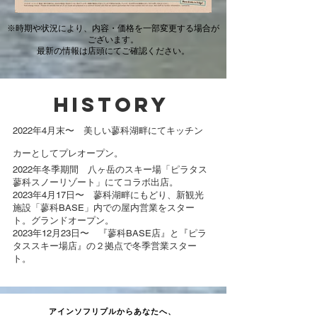
※時期や状況により、内容・価格を一部変更する場合が
ございます。
最新の情報は店頭にてご確認ください。
平日メニュー
休日メニュー
History
2022年4月末〜 美しい蓼科湖畔にてキッチン
カーとしてプレオープン。
2022年冬季期間 八ヶ岳のスキー場「ピラタス
蓼科スノーリゾート」にてコラボ出店。
2023年4月17日〜 蓼科湖畔にもどり、新観光
施設「蓼科BASE」内での屋内営業をスター
ト。グランドオープン。
2023年12月23日〜 『蓼科BASE店』と『ピラ
タススキー場店』の２拠点で冬季営業スター
ト。
アインソフリプルからあなたへ、