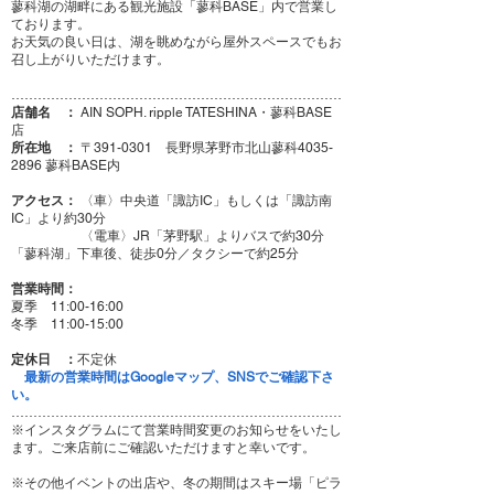
蓼科湖の湖畔にある観光施設「蓼科BASE」内で営業し
ております。
​お天気の良い日は、湖を眺めながら屋外スペースでもお
召し上がりいただけます。
…………………………………………………………………
店舗名 ：
AIN SOPH. ripple TATESHINA・蓼科BASE
店
所在地 ：
〒391-0301 長野県茅野市北山蓼科4035-
2896 蓼科BASE内
アクセス：
〈車〉中央道「諏訪IC」もしくは「諏訪南
IC」より約30分
〈電車〉JR「茅野駅」よりバスで約30分
「蓼科湖」下車後、徒歩0分／タクシーで約25分
営業時間：
夏季
11:00-16:00
冬季 11:00-15:00
定休日 ：
不定休​
​
最新の営業時間はGoogleマップ、SNSでご確認下さ
い。
…………………………………………………………………
※インスタグラムにて営業時間変更のお知らせをいたし
ます。ご来店前にご確認いただけますと幸いです。
※​その他イベントの出店や、冬の期間はスキー場「ピラ