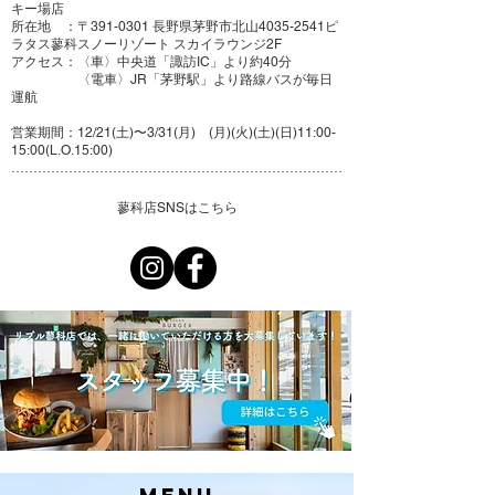
キー場店
所在地 ：〒391-0301 長野県茅野市北山4035-2541ピ
ラタス蓼科スノーリゾート スカイラウンジ2F
アクセス：〈車〉中央道「諏訪IC」より約40分
〈電車〉JR「茅野駅」より路線バスが毎日
運航
営業期間：12/21(土)〜3/31(月) (月)(火)(土)(日)11:00-
15:00(L.O.15:00)
…………………………………………………………………
蓼科店SNSはこちら