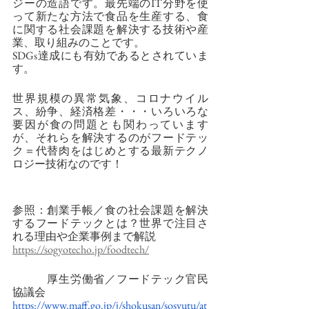
ジーの造語です。最先端のIT分野を使
って新たな方法で食品を生産する、食
に関する社会課題を解決する技術や産
業、取り組みのことです。
SDGs達成にも有効であるとされていま
す。
世界規模の異常気象、コロナウイル
ス、紛争、経済格差・・・いろいろな
要因が食の問題とも関わっています
が、それらを解決するのがフードテッ
ク＝代替肉をはじめとする最新テクノ
ロジー技術なのです！
参照：創業手帳／食の社会課題を解決
するフードテックとは？世界で注目さ
れる理由や企業事例まで解説
https://sogyotecho.jp/foodtech/
　　　厚生労働省／フードテック官民
協議会
https://www.maff.go.jp/j/shokusan/sosyutu/at