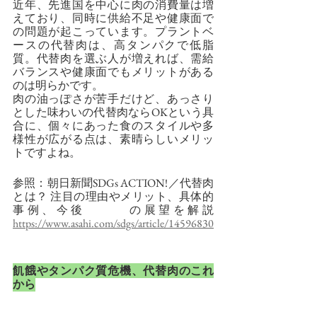
近年、先進国を中心に肉の消費量は増
えており、同時に供給不足や健康面で
の問題が起こっています。プラントベ
ースの代替肉は、高タンパクで低脂
質。代替肉を選ぶ人が増えれば、需給
バランスや健康面でもメリットがある
のは明らかです。
肉の油っぽさが苦手だけど、あっさり
とした味わいの代替肉ならOKという具
合に、個々にあった食のスタイルや多
様性が広がる点は、素晴らしいメリッ
トですよね。
参照：朝日新聞SDGs ACTION!／代替肉
とは？ 注目の理由やメリット、具体的
事例、今後　　　の展望を解説  
https://www.asahi.com/sdgs/article/14596830
飢餓やタンパク質危機、代替肉のこれ
から