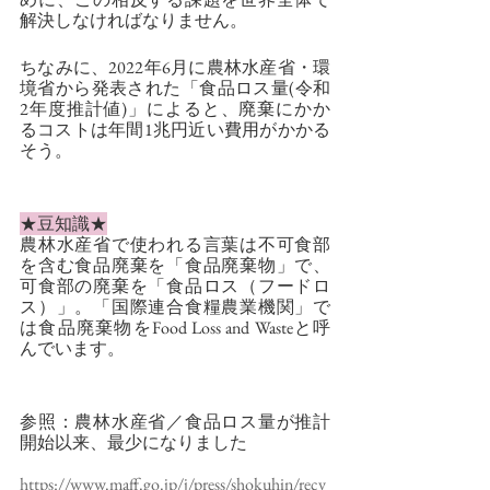
解決しなければなりません。
ちなみに、2022年6月に農林水産省・環
境省から発表された「食品ロス量(令和
2年度推計値)」によると、廃棄にかか
るコストは年間1兆円近い費用がかかる
そう。
★豆知識★
農林水産省で使われる言葉は不可食部
を含む食品廃棄を「食品廃棄物」で、
可食部の廃棄を「食品ロス（フードロ
ス）」。「国際連合食糧農業機関」で
は食品廃棄物をFood Loss and Wasteと呼
んでいます。
参照：農林水産省／食品ロス量が推計
開始以来、最少になりました
https://www.maff.go.jp/j/press/shokuhin/recy