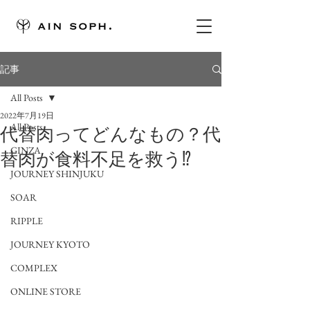
記事
All Posts
2022年7月19日
All Posts
代替肉ってどんなもの？代
GINZA
替肉が食料不足を救う⁉
JOURNEY SHINJUKU
SOAR
RIPPLE
JOURNEY KYOTO
COMPLEX
ONLINE STORE