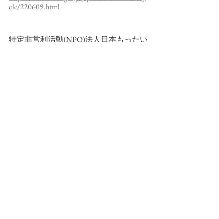
cle/220609.html
特定非営利活動(NPO)法人日本もったい
ない食品センター／食品ロスとフード
ロス
https://www.mottainai-shokuhin-
center.org/foodloss/
サスティナブルフードの実現のために