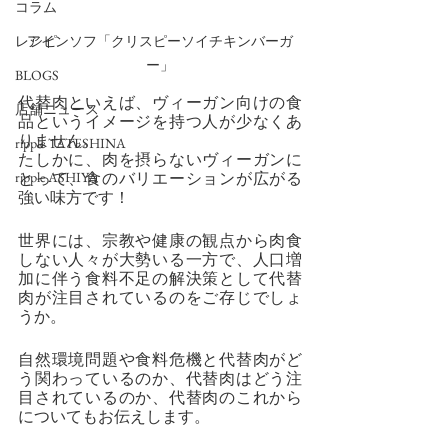
コラム
レシピ
アインソフ「クリスピーソイチキンバーガ
ー」
BLOGS
代替肉といえば、ヴィーガン向けの食
店舗ニュース
品というイメージを持つ人が少なくあ
りません。
ripple TATESHINA
たしかに、肉を摂らないヴィーガンに
ripple ASHIYA
とって、食のバリエーションが広がる
強い味方です！
世界には、宗教や健康の観点から肉食
しない人々が大勢いる一方で、人口増
加に伴う食料不足の解決策として代替
肉が注目されているのをご存じでしょ
うか。
自然環境問題や食料危機と代替肉がど
う関わっているのか、代替肉はどう注
目されているのか、代替肉のこれから
についてもお伝えします。