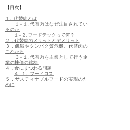
【目次】
１.   代替肉とは
１−１. 代替肉はなぜ注目されてい
るのか 
１−２. フードテックって何？ 
２．代替肉のメリットとデメリット
３．飢餓やタンパク質危機、代替肉の
これから
３−１. 代替肉を主業として行う企
業の株価の銘柄 
４．食にまつわる問題
４−１.   フードロス 
５．サスティナブルフードの実現のた
めに