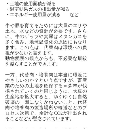
・土地の使用面積が減る
・温室効果ガスの排出量が減る
・エネルギー使用量が減る　　など
牛や豚を育てるためには大量のエサや
土地、水などの資源が必要です。さら
に、牛のゲップや糞尿はメタンガスを
多く含み、地球温暖化の原因にもなり
ます。この点は、代替肉は環境への負
担が少ないと言えます。
動物愛護の観点からも、不必要な屠殺
を減らすことができます。
一方、代替肉・培養肉は本当に環境に
やさしいのか？という点ですが、畜産
業のための土地を確保する＝森林が伐
採されていくのと同じように、大豆の
生産地を拡大すると、ゆくゆくは自然
破壊の一因になりかねないこと。代替
肉や培養肉の製造場所や輸送などのプ
ロセス次第で、余計なCO2が排出され
ることなどが懸念されています。