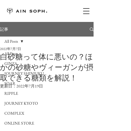
記事
All Posts
2022年7月7日
All Posts
白砂糖って体に悪いの？ほ
GINZA
かの砂糖やヴィーガンが摂
JOURNEY SHINJUKU
取できる糖類を解説！
SOAR
更新日：
2022年7月19日
RIPPLE
JOURNEY KYOTO
COMPLEX
ONLINE STORE