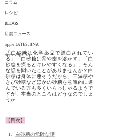
コラム
レシピ
BLOGS
店舗ニュース
ripple TATESHINA
「白砂糖は化学薬品で漂白されてい
ripple ASHIYA
る」「白砂糖は骨や歯を溶かす」「白
砂糖を摂るとキレやすくなる」、そん
な話を聞いたことがありませんか？白
砂糖は身体に悪そうだから、三温糖や
きび砂糖などほかの砂糖を意識的に選
んでいる方も多くいらっしゃるようで
すが、本当のところはどうなのでしょ
うか。
【目次】
白砂糖の危険な噂