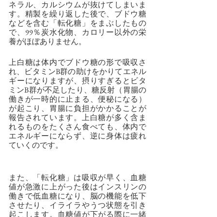
ネラル、カルシウムが抜けてしまいま
す。精製を繰り返した後で、ブドウ糖
などを含む「転化糖」をまぶしたもの
で、99％炭水化物、カロリー以外の栄
養がほぼありません。
上白糖は体内でブドウ糖の形で吸収さ
れ、ビタミンB群の助けをかりてエネル
ギーになりますが、摂りすぎるとビタ
ミンB群が不足したり、糖反射（胃腸の
働きが一時的に止まる、便秘になる）
が起こり、胃腸に負担がかかることが
報告されています。上白糖が多く含ま
れるものをたくさん食べても、体内で
エネルギーにならず、逆に身体は疲れ
ていくのです。
また、「転化糖」は吸収が早く、血糖
値が急激に上がった後はインスリンの
働きで低血糖になり、脳の機能を低下
させたり、イライラやうつ状態を引き
起こします。血糖値が下がる際に一緒