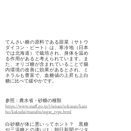
てんさい糖の原料である甜菜（サトウ
ダイコン・ビート）は、寒冷地（日本
では北海道）で栽培され、身体を温め
る作用があると考えられています。ま
た、オリゴ糖が含まれていることで腸
内環境の改善に効果があるとされ、ミ
ネラルも豊富で、血糖値の上昇も上白
糖に比べて緩やかです。
参照：農水省・砂糖の種類
https://www.maff.go.jp/j/seisan/tokusan/kans
ho/kakudai/manabu/sugar_type.html
白砂糖が体に悪いってホント？　黒糖
や三温糖との違いは：朝日新聞デジタ