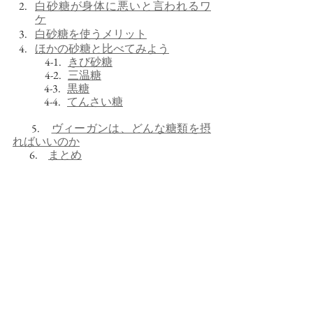
白砂糖が身体に悪いと言われるワ
ケ
白砂糖を使うメリット
ほかの砂糖と比べてみよう
       　   4-1.   
きび砂糖
　          4-2.   
三温糖
               4-3.   
黒糖
               4-4.   
てんさい糖
        5.     
ヴィーガンは、どんな糖類を摂
ればいいのか
        6.     
まとめ