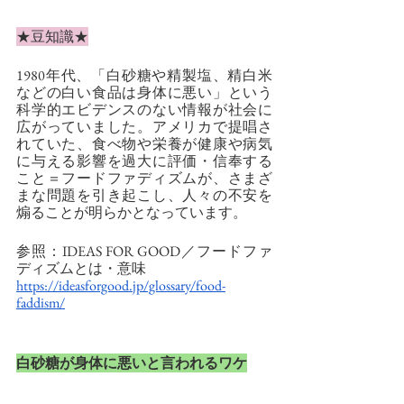
★豆知識★
1980年代、「白砂糖や精製塩、精白米
などの白い食品は身体に悪い」という
科学的エビデンスのない情報が社会に
広がっていました。アメリカで提唱さ
れていた、食べ物や栄養が健康や病気
に与える影響を過大に評価・信奉する
こと＝フードファディズムが、さまざ
まな問題を引き起こし、人々の不安を
煽ることが明らかとなっています。
参照：IDEAS FOR GOOD／フードファ
ディズムとは・意味
https://ideasforgood.jp/glossary/food-
faddism/
白砂糖が身体に悪いと言われるワケ