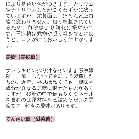
により茶色い色がつきます。カリウム
やナトリウムなどがごくわずかに残っ
ていますが、栄養面は、ほとんど上白
糖と変わりません。粗く精製されてい
るため、白砂糖より消化は緩やかで
す。三温糖は煮物や照り焼きなどに使
うと、コクが出ておいしく仕上がりま
す。
黒糖（黒砂糖）
サトウキビの搾り汁をそのまま煮沸濃
縮し、加工しないで冷却して製造した
もの。近年、外見は黒くても、風味や
成分が異なる黒糖に似せたものがあり
ますが、砂糖の中で最も多くミネラル
を含むのは原材料を煮詰めただけの黒
糖です。特有の香味があります。
てんさい糖（甜菜糖）