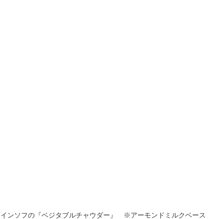
アインソフの『ベジタブルチャウダー』　※アーモンドミルクベース