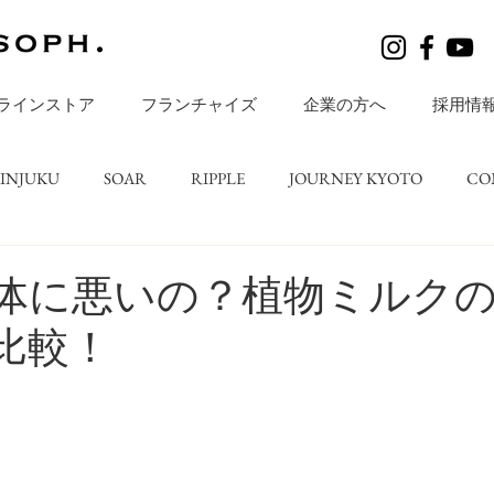
ラインストア
フランチャイズ
企業の方へ
採用情
HINJUKU
SOAR
RIPPLE
JOURNEY KYOTO
CO
レシピ
BLOGS
店舗ニュース
ripple TATESHINA
体に悪いの？植物ミルク
比較！