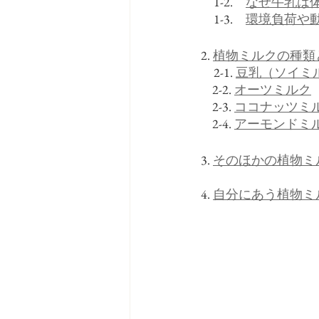
　1-2.　
なぜ牛乳は
　1-3.　
環境負荷や
2. 
植物ミルクの種類
　2-1. 
豆乳（ソイミ
    2-2. 
オーツミルク
    2-3. 
ココナッツミ
    2-4. 
アーモンドミ
3. 
そのほかの植物ミ
4. 
自分にあう植物ミ