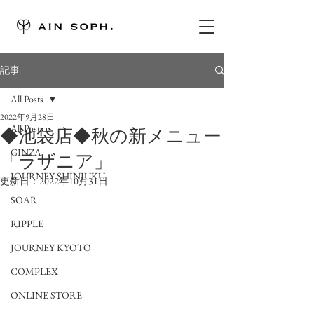
記事
All Posts
2022年9月28日
All Posts
◆池袋店◆秋の新メニュー
GINZA
「ラザニア」
JOURNEY SHINJUKU
更新日：
2022年10月31日
SOAR
RIPPLE
JOURNEY KYOTO
COMPLEX
ONLINE STORE