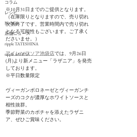
コラム
※10月31日までのご提供となります。
レシピ
（在庫限りとなりますので、売り切れ
BLOGS
次第終了です。営業時間内で売り切れ
となる可能性もございます。ご了承く
店舗ニュース
ださいませ。）
ripple TATESHINA
アインソフソア池袋店
では、9月26日
ripple ASHIYA
(月)より新メニュー「ラザニア」を発売
しております。
※平日数量限定
ヴィーガンボロネーゼとヴィーガンチ
ーズのコクが濃厚なホワイトソースと
相性抜群。
季節野菜のカボチャを添えたラザニ
ア、ぜひご賞味ください。