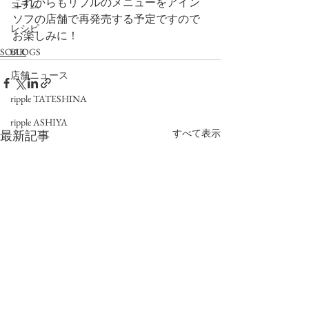
これからもリプルのメニューをアイン
コラム
ソフの店舗で再発売する予定ですので
レシピ
お楽しみに！
SOAR
BLOGS
店舗ニュース
ripple TATESHINA
ripple ASHIYA
すべて表示
最新記事