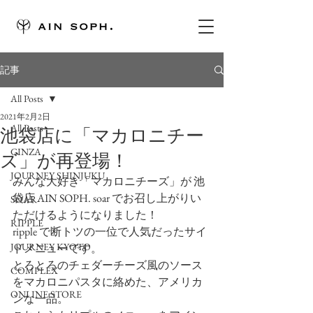
記事
All Posts
2021年2月2日
All Posts
池袋店に「マカロニチー
GINZA
ズ」が再登場！
JOURNEY SHINJUKU
みんな大好き「マカロニチーズ」が 池
袋店 AIN SOPH. soar でお召し上がりい
SOAR
ただけるようになりました！
RIPPLE
ripple で断トツの一位で人気だったサイ
JOURNEY KYOTO
ドメニューです。
とろとろのチェダーチーズ風のソース
COMPLEX
をマカロニパスタに絡めた、アメリカ
ONLINE STORE
ンな一品。