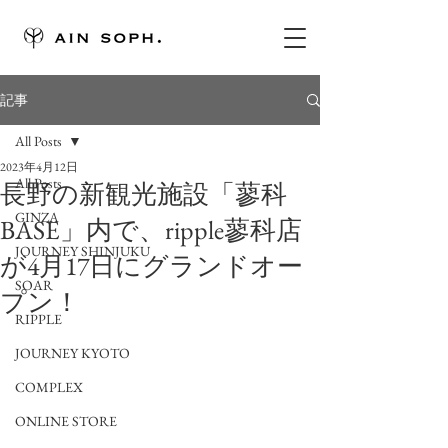
記事
All Posts
2023年4月12日
All Posts
長野の新観光施設「蓼科
GINZA
BASE」内で、ripple蓼科店
JOURNEY SHINJUKU
が4月17日にグランドオー
SOAR
プン！
RIPPLE
JOURNEY KYOTO
COMPLEX
ONLINE STORE