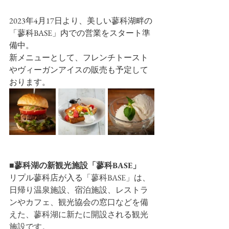
2023年4月17日より、美しい蓼科湖畔の
「蓼科BASE」内での営業をスタート準
備中。
新メニューとして、フレンチトースト
やヴィーガンアイスの販売も予定して
おります。
■蓼科湖の新観光施設「蓼科BASE」
リプル蓼科店が入る
「蓼科BASE」は、
日帰り温泉施設、宿泊施設、レストラ
ンやカフェ、観光協会の窓口などを備
えた、蓼科湖に新たに開設される観光
施設です。