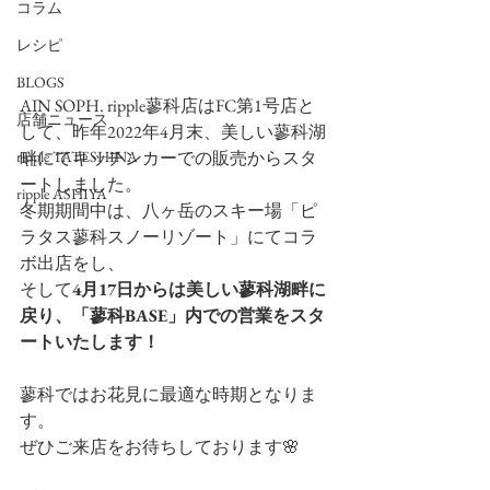
コラム
レシピ
BLOGS
AIN SOPH. ripple蓼科店はFC第1号店と
店舗ニュース
して、昨年2022年4月末、美しい蓼科湖
ripple TATESHINA
畔にてキッチンカーでの販売からスタ
ートしました。
ripple ASHIYA
冬期期間中は、八ヶ岳のスキー場「ピ
ラタス蓼科スノーリゾート」にてコラ
ボ出店をし、
そして
4月17日からは美しい蓼科湖畔に
戻り、「蓼科BASE」内での営業をスタ
ートいたします！
蓼科ではお花見に最適な時期となりま
す。
ぜひご来店をお待ちしております🌸