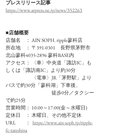
プレスリリース記事
https://www.atpress.ne.jp/news/352263
■店舗概要
店舗名　： AIN SOPH. ripple蓼科店
所在地　： 〒391-0301　長野県茅野市
北山蓼科4035-2896 蓼科BASE内
アクセス： 〈車〉中央道「諏訪IC」も
しくは「諏訪南IC」より約30分
　　　　　 〈電車〉JR「茅野駅」より
バスで約30分「蓼科湖」下車後、
　　　　　 　　　　徒歩0分／タクシー
で約25分
営業時間： 10:00～17:00(金～水曜日)
定休日　： 木曜日、その他不定休
URL　　：  
https://www.ain-soph.jp/ripple-
fc-tateshina