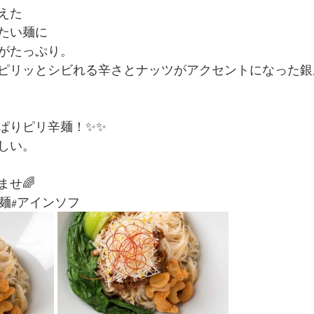
えた
たい麺に
がたっぷり。
ピリッとシビれる辛さとナッツがアクセントになった銀
ぱりピリ辛麺！✨✨
しい。
ませ🌈
麺#アインソフ 