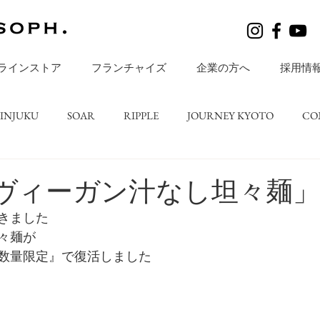
ラインストア
フランチャイズ
企業の方へ
採用情
HINJUKU
SOAR
RIPPLE
JOURNEY KYOTO
CO
レシピ
BLOGS
店舗ニュース
ripple TATESHINA
ヴィーガン汁なし坦々麺」
きました
々麺が
数量限定』で復活しました