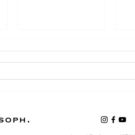
〈期間限定メニュー〉チョコ
◆店
バナナパンケーキ🍫🍌＆台湾
ジュー
コラボパンケーキ🥜🇹🇼