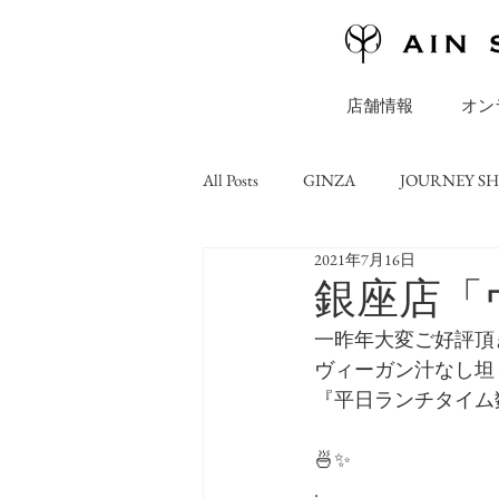
店舗情報
オン
All Posts
GINZA
JOURNEY S
2021年7月16日
ONLINE STORE
コラム
銀座店「
一昨年大変ご好評頂
ヴィーガン汁なし坦
『平日ランチタイム
🍜✨
.