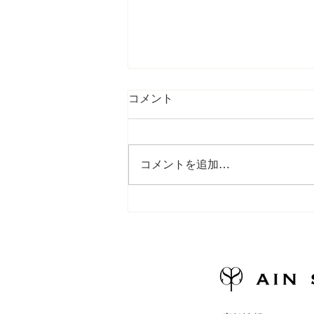
コメント
コメントを追加…
〈新商品〉アインソフクッキ
ー缶、誕生！🍪＆〈イベン
ト〉アインソフ起業塾、6月
に開講します！