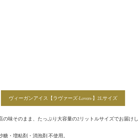
ヴィーガンアイス【ラヴァーズ-Lovers-】2Lサイズ
店の味そのまま、たっぷり大容量の2リットルサイズでお届け
砂糖・増粘剤・消泡剤 不使用。