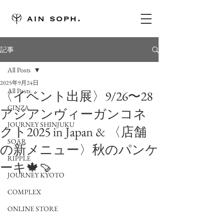
記事
All Posts
2025年9月24日
All Posts
〈イベント出展〉9/26〜28
GINZA
アジアンヴィーガンコネ
JOURNEY SHINJUKU
クト2025 in Japan & 〈店舗
SOAR
の新メニュー〉秋のパンケ
RIPPLE
ーキ🍁🍠
JOURNEY KYOTO
COMPLEX
ONLINE STORE