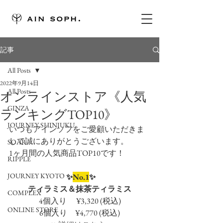
記事
All Posts
2022年9月14日
All Posts
オンラインストア《人気
GINZA
ランキングTOP10》
JOURNEY SHINJUKU
いつもアインソフをご愛顧いただきま
して誠にありがとうございます。
SOAR
1ヶ月間の人気商品TOP10です！
RIPPLE
JOURNEY KYOTO
 ✨
No.1
✨
ティラミス＆抹茶ティラミス
COMPLEX
4個入り　 ¥3,320 (税込)
ONLINE STORE
6個入り　¥4,770 (税込)