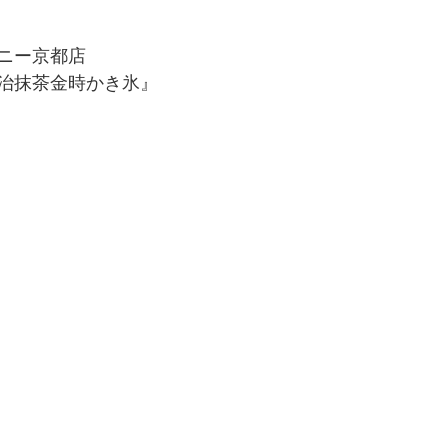
ニー京都店
治抹茶金時かき氷』