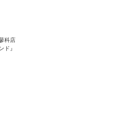
蓼科店
ンド』