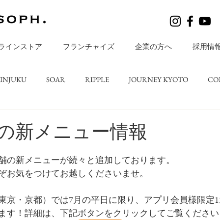
ラインストア
フランチャイズ
企業の方へ
採用情
HINJUKU
SOAR
RIPPLE
JOURNEY KYOTO
CO
レシピ
BLOGS
店舗ニュース
ripple TATESHINA
7月の新メニュー情報
舗の新メニューが続々と追加しております。
ぞお気をつけてお越しくださいませ。
東京・京都）では7月の平日に限り、アプリ会員様限定13
ます！詳細は、下記ボタンをクリックしてご覧ください