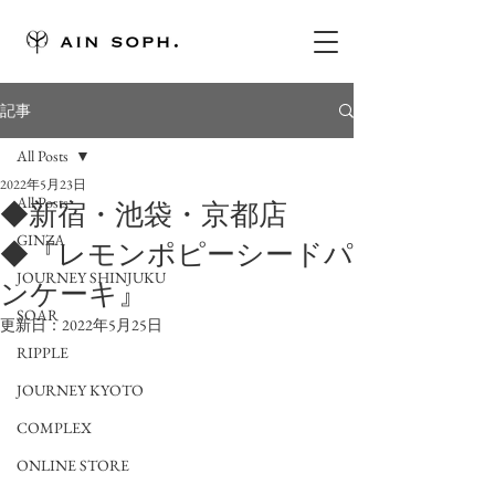
記事
All Posts
2022年5月23日
All Posts
◆新宿・池袋・京都店
GINZA
◆『レモンポピーシードパ
JOURNEY SHINJUKU
ンケーキ』
SOAR
更新日：
2022年5月25日
RIPPLE
JOURNEY KYOTO
COMPLEX
ONLINE STORE