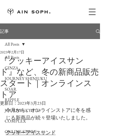
記事
All Posts
2023年2月17日
All Posts
『クッキーアイスサン
GINZA
ド』など、冬の新商品販売
JOURNEY SHINJUKU
スタート｜オンラインス
SOAR
トア
RIPPLE
更新日：
2023年3月23日
今月から、オンラインストアに冬を感
JOURNEY KYOTO
じる新商品が続々登場いたしました。
COMPLEX
ONLINE STORE
クッキーアイスサンド