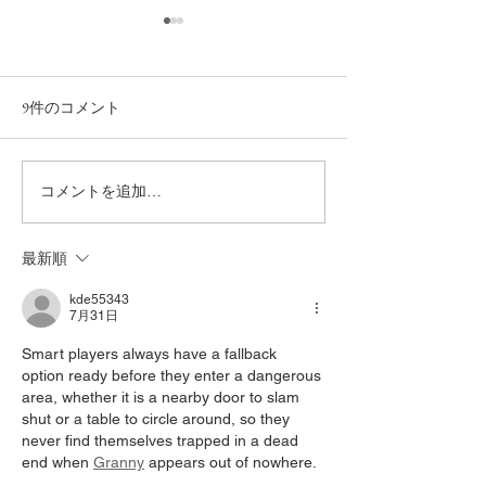
9件のコメント
〈期間限定メニュー〉チ
◆店舗&通販◆
コメントを追加…
ョコバナナパンケーキ🍫
ケジュール2025→
🍌＆台湾コラボパンケー
最新順
キ🥜🇹🇼
kde55343
7月31日
Smart players always have a fallback 
option ready before they enter a dangerous 
area, whether it is a nearby door to slam 
shut or a table to circle around, so they 
never find themselves trapped in a dead 
end when 
Granny
 appears out of nowhere.