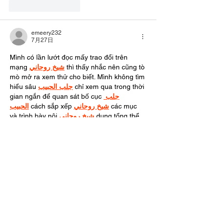
いいね！
返信
emeery232
7月27日
Mình có lần lướt đọc mấy trao đổi trên 
mạng 
شيخ روحاني
 thì thấy nhắc nên cũng tò 
mò mở ra xem thử cho biết. Mình không tìm 
hiểu sâu 
جلب الحبيب
 chỉ xem qua trong thời 
gian ngắn để quan sát bố cục 
جلب 
الحبيب
 cách sắp xếp 
شيخ روحاني
 các mục 
và trình bày nội 
شيخ روحاني
 dung tổng thể. 
Cảm giác là các phần được trình bày khá 
gọn, các 
Berlinintim
 mục rõ ràng nên đọc 
lướt cũng không bị rối…
もっと見る
いいね！
返信
charles ding
7月15日