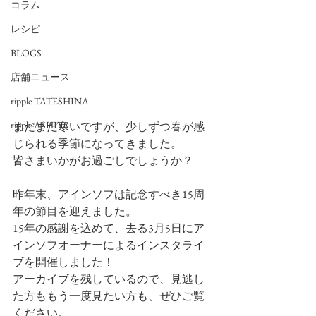
コラム
レシピ
BLOGS
店舗ニュース
ripple TATESHINA
ripple ASHIYA
まだまだ寒いですが、少しずつ春が感
じられる季節になってきました。
皆さまいかがお過ごしでしょうか？
昨年末、アインソフは記念すべき15周
年の節目を迎えました。
15年の感謝を込めて、去る3月5日にア
インソフオーナーによるインスタライ
ブを開催しました！
アーカイブを残しているので、見逃し
た方ももう一度見たい方も、ぜひご覧
ください。