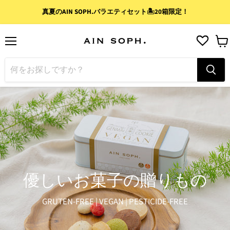
真夏のAIN SOPH.バラエティセット🏝️20箱限定！
メ
カ
ニ
ー
ュ
ト
ー
を
見
る
優しいお菓子の贈りもの
GRUTEN-FREE | VEGAN | PESTICIDE-FREE