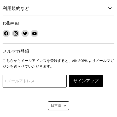
利用規約など
Follow us
Facebook
Instagram
Twitter
YouTube
で
で
で
で
見
見
見
見
つ
つ
つ
つ
メルマガ登録
け
け
け
け
こちらからメールアドレスを登録すると、AIN SOPH.よりメールマガ
て
て
て
て
ジンを送らせていただきます。
く
く
く
く
だ
だ
だ
だ
さ
さ
さ
さ
サインアップ
Eメールアドレス
い
い
い
い
言
日本語
語