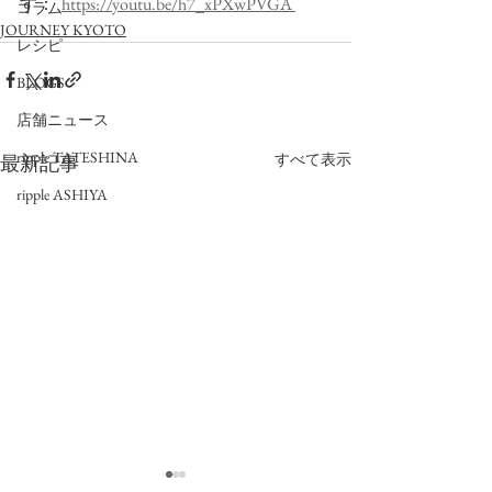
す：  
https://youtu.be/h7_xPXwPVGA 
コラム
JOURNEY KYOTO
レシピ
BLOGS
店舗ニュース
ripple TATESHINA
すべて表示
最新記事
ripple ASHIYA