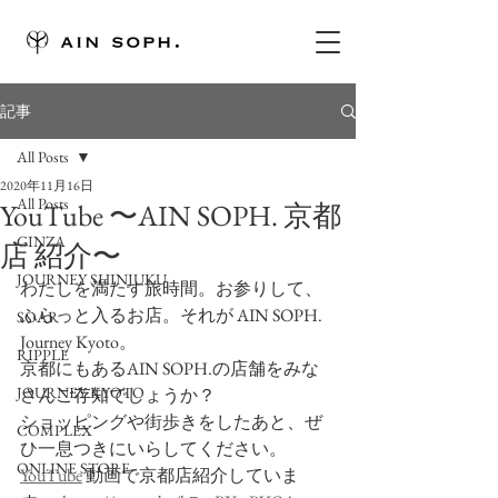
記事
All Posts
2020年11月16日
All Posts
YouTube 〜AIN SOPH. 京都
GINZA
店 紹介〜
JOURNEY SHINJUKU
わたしを満たす旅時間。お参りして、
ふらっと入るお店。それが AIN SOPH. 
SOAR
Journey Kyoto。
RIPPLE
京都にもあるAIN SOPH.の店舗をみな
JOURNEY KYOTO
さんご存知でしょうか？ 
ショッピングや街歩きをしたあと、ぜ
COMPLEX
ひ一息つきにいらしてください。
ONLINE STORE
YouTube
 動画で京都店紹介していま