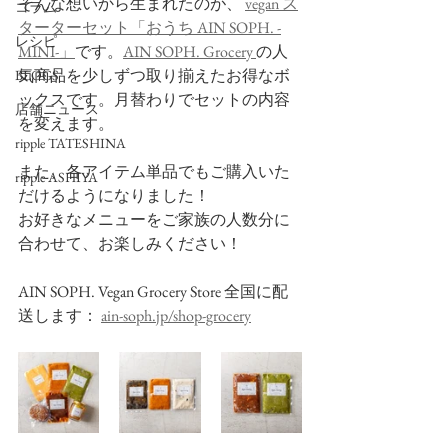
そんな想いから生まれたのが、 
vegan ス
コラム
ターターセット「おうち AIN SOPH. -
レシピ
MINI-」
です。
AIN SOPH. Grocery 
の人
気商品を少しずつ取り揃えたお得なボ
BLOGS
ックスです。月替わりでセットの内容
店舗ニュース
を変えます。
ripple TATESHINA
また、各アイテム単品でもご購入いた
ripple ASHIYA
だけるようになりました！
お好きなメニューをご家族の人数分に
合わせて、お楽しみください！
AIN SOPH. Vegan Grocery Store 全国に配
送します： 
ain-soph.jp/shop-grocery