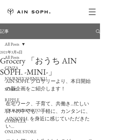
記事
All Posts
2021年3月4日
All Posts
Grocery 「おうち AIN
GINZA
SOPH. -MINI-」
JOURNEY SHINJUKU
AIN SOPH. グロサリーより、本日開始
の新企画をご紹介します！ 
SOAR
RIPPLE
在宅ワーク、子育て、共働き…忙しい
JOURNEY KYOTO
日々の中でも、手軽に、カンタンに、
AINSOPH. を身近に感じていただきた
COMPLEX
い...
ONLINE STORE