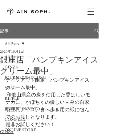
記事
All Posts
2020年10月1日
All Posts
銀座店「パンプキンアイス
GINZA
クリーム最中」
JOURNEY SHINJUKU
テイクアウト限定「パンプキンアイス
クリーム最中」
SOAR
 和歌山県産の炭を使用した香ばしいモ
RIPPLE
ナカに、かぼちゃの優しい甘みの自家
JOURNEY KYOTO
製豆乳アイス。食べ歩き用の紙に包ん
でのお渡しとなります。
COMPLEX
是非お試しください！
ONLINE STORE
GINZA