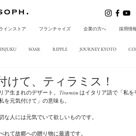
ラインストア
フランチャイズ
企業の方へ
採用情
HINJUKU
SOAR
RIPPLE
JOURNEY KYOTO
CO
レシピ
BLOGS
店舗ニュース
ripple TATESHINA
付けて、ティラミス！
リア生まれのデザート。
Tiramisu 
はイタリア語で「私を
私を元気付けて」の意味も。
切な人には元気でいて欲しいものです。
べれて故郷への贈り物に最適です。