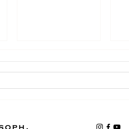
〈期間限定メニュー〉チョコ
◆店
バナナパンケーキ🍫🍌＆台湾
ジュー
コラボパンケーキ🥜🇹🇼