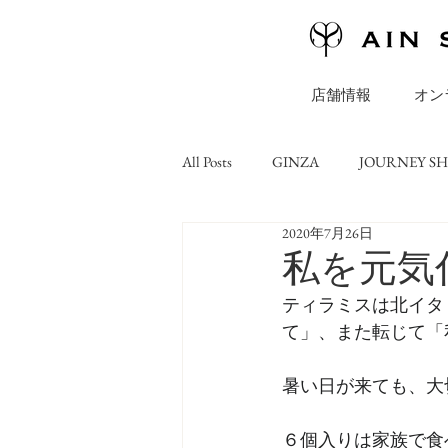
店舗情報
オン
All Posts
GINZA
JOURNEY S
2020年7月26日
ONLINE STORE
コラム
私を元気
ティラミスは北イタ
て」、また転じて「
暑い日が来ても、大
６個入りは家族で食