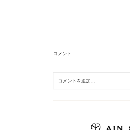
コメント
コメントを追加…
〈新商品〉アインソフクッキ
ー缶、誕生！🍪＆〈イベン
ト〉アインソフ起業塾、6月
に開講します！