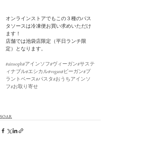
オンラインストアでもこの３種のパス
タソースは冷凍便お買い求めいただけ
ます！
店舗では池袋店限定（平日ランチ限
定）となります。
#ainsoph
#アインソフ
#ヴィーガン
#サステ
ィナブル
#エシカル
#vegan
#ビーガン
#プ
ラントベース
#パスタ
#おうちアインソ
フ
#お取り寄せ
SOAR