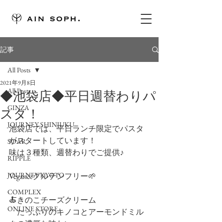
記事
All Posts
2021年9月8日
All Posts
◆池袋店◆平日週替わりパ
GINZA
スタ！
JOURNEY SHINJUKU
池袋店では、平日ランチ限定でパスタ
がスタートしています！
SOAR
味は３種類、週替わりでご提供♪
RIPPLE
JOURNEY KYOTO
Vegan&グルテンフリー🌱
COMPLEX
🍝きのこチーズクリーム
ONLINE STORE
　たっぷりのキノコとアーモンドミル