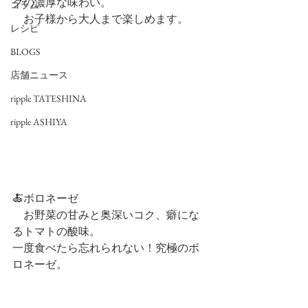
クの濃厚な味わい。
コラム
　お子様から大人まで楽しめます。
レシピ
BLOGS
店舗ニュース
ripple TATESHINA
ripple ASHIYA
🍝ボロネーゼ
　お野菜の甘みと奥深いコク、癖にな
るトマトの酸味。
一度食べたら忘れられない！究極のボ
ロネーゼ。