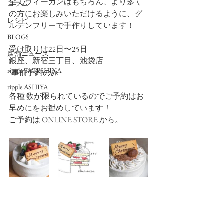
全てヴィーガンはもちろん、より多く
コラム
の方にお楽しみいただけるように、グ
レシピ
ルテンフリーで手作りしています！
BLOGS
受け取りは22日〜25日 
店舗ニュース
銀座、新宿三丁目、池袋店
ripple TATESHINA
*事前予約のみ
ripple ASHIYA
各種 数が限られているのでご予約はお
早めにをお勧めしています！
ご予約は 
ONLINE STORE
 から。