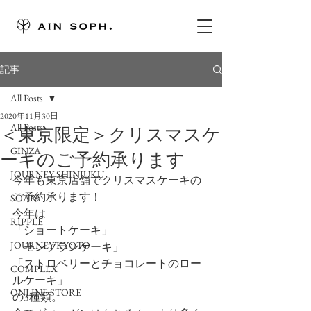
記事
All Posts
2020年11月30日
All Posts
＜東京限定＞クリスマスケ
GINZA
ーキのご予約承ります
JOURNEY SHINJUKU
今年も東京店舗でクリスマスケーキの
ご予約承ります！
SOAR
今年は
RIPPLE
「ショートケーキ」
JOURNEY KYOTO
「モンブランケーキ」
「ストロベリーとチョコレートのロー
COMPLEX
ルケーキ」
ONLINE STORE
の3種類。