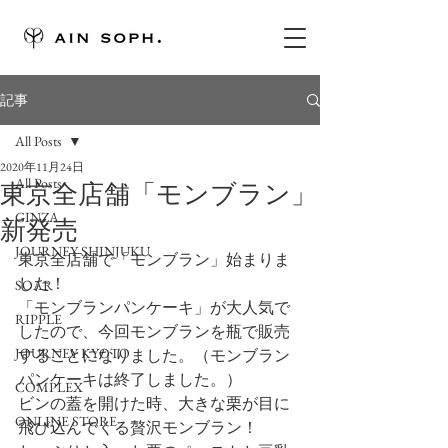
記事
All Posts
2020年11月24日
All Posts
東京全店舗「モンブラン」
GINZA
新発売
JOURNEY SHINJUKU
東京全店舗で「モンブラン」始まりま
した！
SOAR
「モンブランパンケーキ」が大人気で
RIPPLE
したので、今回モンブランを瓶で販売
JOURNEY KYOTO
することになりました。（モンブラン
パンケーキは終了しました。）
COMPLEX
ビンの蓋を開けた時、大きな栗が目に
ONLINE STORE
飛び込んでくる贅沢モンブラン！