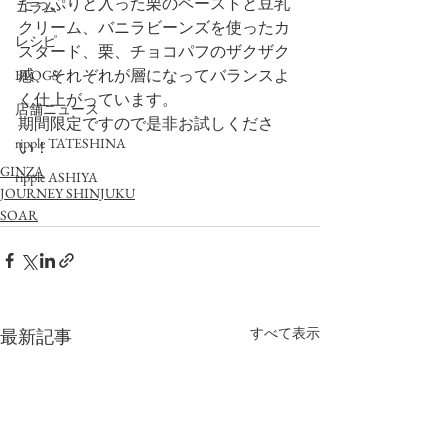
たっぷりと入った栗のペーストと豆乳
コラム
クリーム、バニラビーンズを使ったカ
レシピ
スタード、栗、チョコパフのザクザク
感、それぞれが層になってバランスよ
BLOGS
く仕上がっています。
店舗ニュース
期間限定ですので是非お試しくださ
ripple TATESHINA
い！
GINZA
ripple ASHIYA
JOURNEY SHINJUKU
SOAR
すべて表示
最新記事