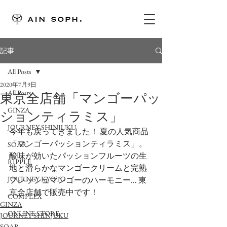
記事
All Posts
2020年7月9日
All Posts
東京全店舗「マンゴーパッ
GINZA
ションティラミス」
JOURNEY SHINJUKU
今年も戻ってきました！ 夏の人気商品
「マンゴーパッションティラミス」。
SOAR
酸味が効いたパッションフルーツの生
RIPPLE
地と滑らかなマンゴークリームと完熟
JOURNEY KYOTO
フレッシュマンゴーのハーモニー... 東
京全店舗で販売中です！
COMPLEX
GINZA
ONLINE STORE
JOURNEY SHINJUKU
SOAR