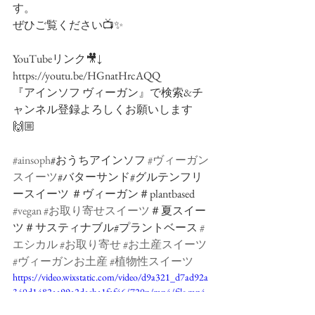
す。
ぜひご覧ください📺✨
YouTubeリンク🎥↓
https://youtu.be/HGnatHrcAQQ
『アインソフ ヴィーガン』で検索&チ
ャンネル登録よろしくお願いします
🙌🏼
#ainsoph
#おうちアインソフ 
#ヴィーガン
スイーツ
#バターサンド#グルテンフリ
ースイーツ ＃ヴィーガン＃plantbased 
#vegan
#お取り寄せスイーツ
＃夏スイー
ツ＃サスティナブル#プラントベース 
#
エシカル
#お取り寄せ
#お土産スイーツ
#ヴィーガンお土産
#植物性スイーツ
https://video.wixstatic.com/video/d9a321_d7ad92a
340d1482aa99a2daeba1faf46/720p/mp4/file.mp4