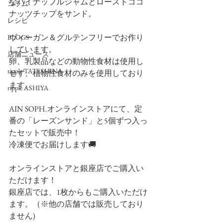
なパイナップルジャムとローストココ
コラム
ナッツチップをサンド。
レシピ
ヴィーガン＆グルテンフリーでお作り
BLOGS
しています。
店舗ニュース
卵、乳製品などの動物性食材は使用し
ripple TATESHINA
せず、植物性食材のみを使用しており
ます。
ripple ASHIYA
AIN SOPH.オンラインストアにて、定
番の「レーズンサンド」と5個ずつ入っ
たセットで販売中！
冷凍便でお届けします🚚
オンラインストアと銀座店でご購入い
ただけます！
銀座店では、1枚からもご購入いただけ
ます。（※他の店舗では販売しており
ません)