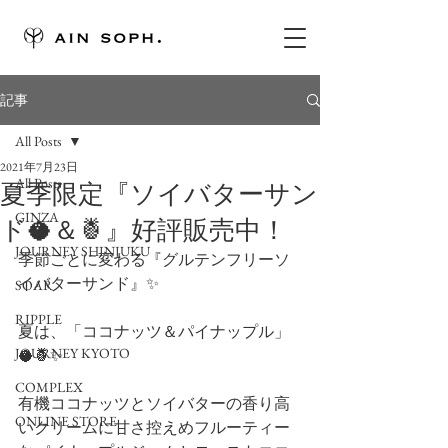
記事
All Posts
2021年7月23日
All Posts
夏季限定『ソイバターサン
GINZA
ド🥥＆🍍』好評販売中！
JOURNEY SHINJUKU
季節ごとに変わる『グルテンフリーソ
イバターサンド』✨
SOAR
RIPPLE
夏は、「ココナッツ＆パイナップル」
JOURNEY KYOTO
🥥🍍✨
COMPLEX
有機ココナッツとソイバターの香り高
ONLINE STORE
いクリームに甘さ控えめフルーティー