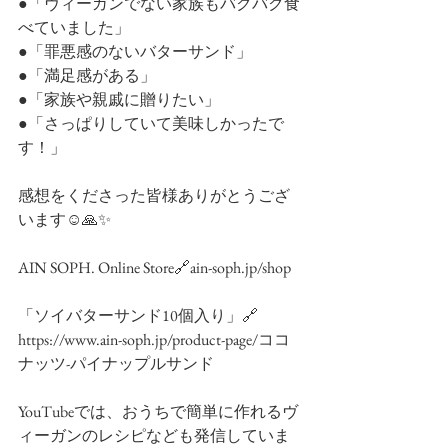
●「ヴィーガンでない家族もバクバク食
べていました」
●「罪悪感のないバターサンド」
●「満足感がある」
●「家族や親戚に贈りたい」
●「さっぱりしていて美味しかったで
す！」
感想をくださった皆様ありがとうござ
います☺️🙏✨
AIN SOPH. Online Store🔗ain-soph.jp/shop
「ソイバターサンド10個入り」🔗 
https://www.ain-soph.jp/product-page/ココ
ナッツ-パイナップルサンド
YouTubeでは、おうちで簡単に作れるヴ
ィーガンのレシピなども発信していま