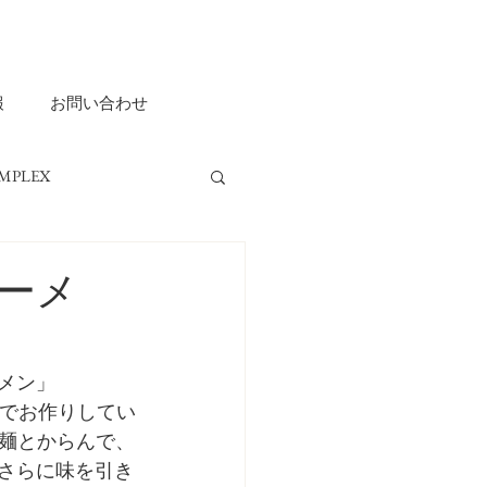
報
お問い合わせ
MPLEX
ripple ASHIYA
ラーメ
ーメン」
リーでお作りしてい
麺とからんで、
がさらに味を引き