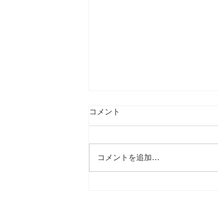
コメント
コメントを追加…
〈新商品〉アインソフクッキ
ー缶、誕生！🍪＆〈イベン
ト〉アインソフ起業塾、6月