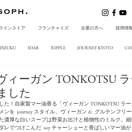
ラインストア
フランチャイズ
企業の方へ
採用情
HINJUKU
SOAR
RIPPLE
JOURNEY KYOTO
CO
レシピ
BLOGS
店舗ニュース
ripple TATESHINA
ィーガン TONKOTSU 
ました
た！自家製マー油香る「ヴィーガン TONKOTSU ラ
を  journey スタイル、ヴィーガン &  グルテンフ
た濃厚な白いスープは野菜お出汁と植物性のミルク。細
レでつけこんだ  soy チャーシューと香ばしいマー油