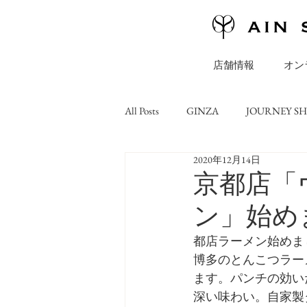
店舗情報
オン
All Posts
GINZA
JOURNEY S
2020年12月14日
ONLINE STORE
コラム
京都店「ヴ
ン」始め
都店ラーメン始めまし
博多のとんこつラーメン
ます。パンチの効い
深い味わい。自家製ダ